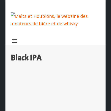
Black IPA
Les abysses du Baggersee et Rêve
d’étoile sont de retour
par
Ch. Hamieau
|
Jan 19, 2026
|
Les News
|
0
|