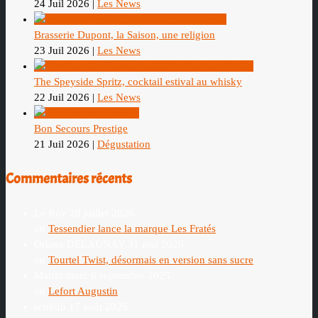
24 Juil 2026
|
Les News
Brasserie Dupont, la Saison, une religion
23 Juil 2026
|
Les News
The Speyside Spritz, cocktail estival au whisky
22 Juil 2026
|
Les News
Bon Secours Prestige
21 Juil 2026
|
Dégustation
Commentaires récents
Le Roy
20 juillet 2026
on
Tessendier lance la marque Les Fratés
Oriane DELAUNAY
31 mai 2026
on
Tourtel Twist, désormais en version sans sucre
Martin marc
6 septembre 2025
on
Lefort Augustin
schhub
17 août 2025