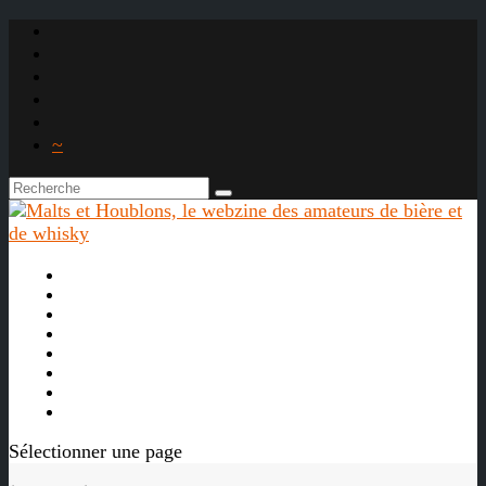
~

À propos
La bière
Le whisky
Agenda
Les vidéos
Les Liens

Sélectionner une page