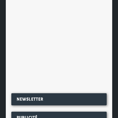
Bellevoye se décline désormais aussi
en Prune
par
Ch. Hamieau
|
Oct 4, 2019
|
Les News
|
0
|
Chez Les Bienheureux la marque de
whisky français Bellevoye ne cesse de
gagner des parts de...
EN SAVOIR PLUS
NEWSLETTER
PUBLICITÉ