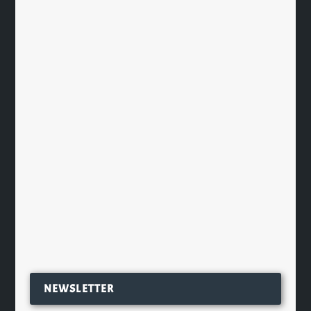
Tuthilltown, 10 ans et 6 jolis malts
Hudson
par
Ch. Hamieau
|
Jan 13, 2016
|
Les News
|
0
|
Le whiskey américain Hudson a fêté
avec bonheur son 10ème
anniversaire. Une décennie en effet
que...
EN SAVOIR PLUS
NEWSLETTER