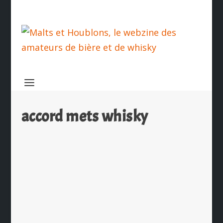
accord mets whisky
Saumon fumé mariné au whisky
tourbé et crémeux de céleri à la vanille
par
Ch. Hamieau
|
Jan 9, 2024
|
Les News
|
0
|