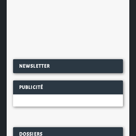
Bien sûr ici lorsque l’on évoque
l’Ecosse, on pense tout de suite
« scotch », « whisky »,...
EN SAVOIR PLUS
NEWSLETTER
PUBLICITÉ
DOSSIERS