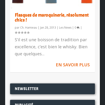
Flasques de maroquinerie, résolument
chics !
par
Ch. Hamieau
|
Jan 28, 2013
|
Les News
|
0
|
S’il est une boisson de tradition par
excellence, c’est bien le whisky. Bien
que quelques...
EN SAVOIR PLUS
NEWSLETTER