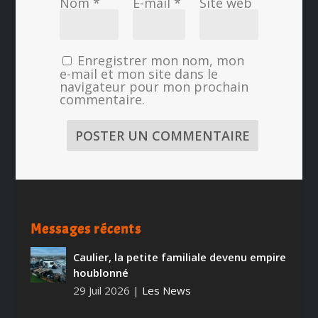
Nom
*
E-mail
*
Site web
Enregistrer mon nom, mon
e-mail et mon site dans le
navigateur pour mon prochain
commentaire.
Messages récents
Caulier, la petite familiale devenu empire
houblonné
29 Juil 2026
|
Les News