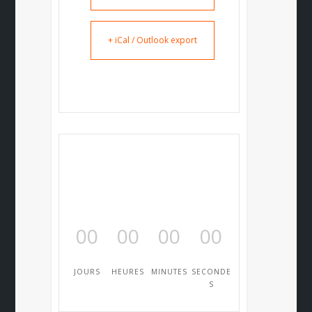
+ iCal / Outlook export
00
00
00
00
JOURS
HEURES
MINUTES
SECONDE
S