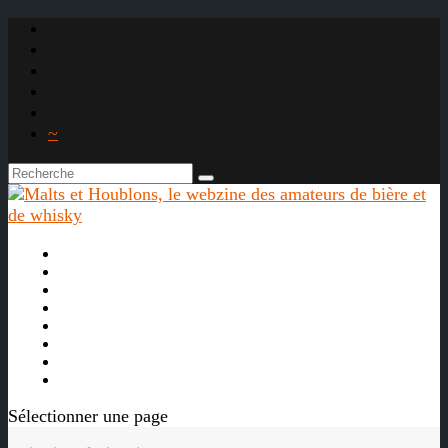
~

À propos
La bière
Le whisky
Agenda
Les vidéos
Les Liens

Sélectionner une page