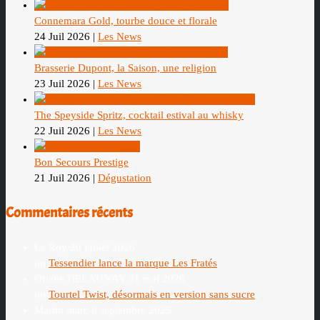
Connemara Gold, tourbe douce et florale
24 Juil 2026
|
Les News
Brasserie Dupont, la Saison, une religion
23 Juil 2026
|
Les News
The Speyside Spritz, cocktail estival au whisky
22 Juil 2026
|
Les News
Bon Secours Prestige
21 Juil 2026
|
Dégustation
Commentaires récents
Le Roy
20 juillet 2026
on
Tessendier lance la marque Les Fratés
Oriane DELAUNAY
31 mai 2026
on
Tourtel Twist, désormais en version sans sucre
Martin marc
6 septembre 2025