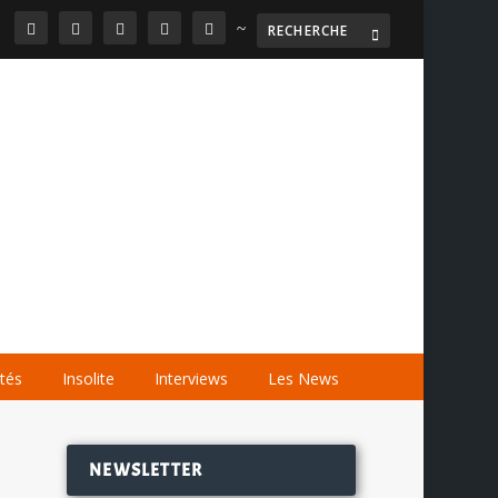
~

AGENDA
LES VIDÉOS
LES LIENS
ités
Insolite
Interviews
Les News
NEWSLETTER