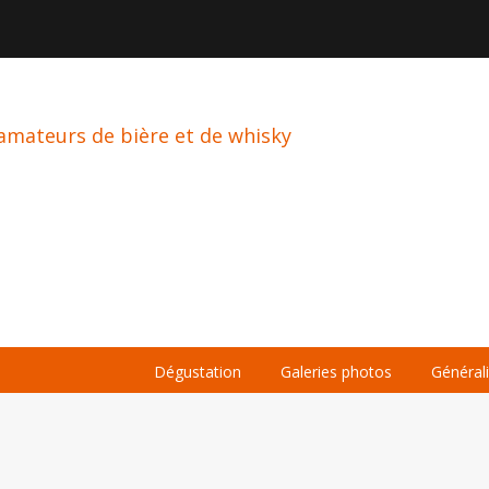

À PROPOS
LA BIÈRE
LE WHISKY
Dégustation
Galeries photos
Général