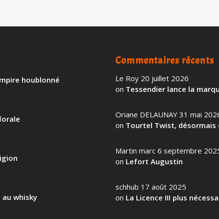
Commentaires récents
Le Roy
20 juillet 2026
 empire houblonné
on
Tessendier lance la marqu
Oriane DELAUNAY
31 mai 202
lorale
on
Tourtel Twist, désormais 
Martin marc
6 septembre 202
igion
on
Lefort Augustin
schhub
17 août 2025
l au whisky
on
La Licence III plus nécess