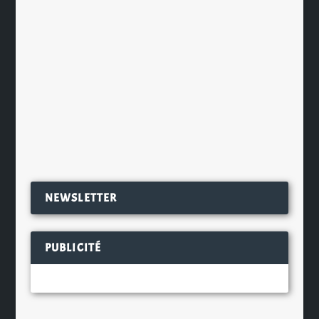
créatrice à Jérôme François, le
président du directoire de La
Tonnellerie François Frères. Cette
distinction a été créée il y a bientôt
15 ans. Elle...
EN SAVOIR PLUS
NEWSLETTER
PUBLICITÉ