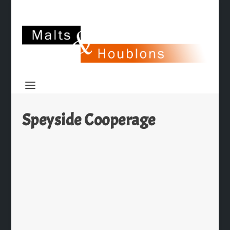
Speyside Cooperage
La Tonnellerie François Frères
distinguée
par
Ch. Hamieau
|
Sep 29, 2009
|
Les News
|
0
|
C’est le Premier Ministre François
Fillon qui a remis le prix de l’Audace