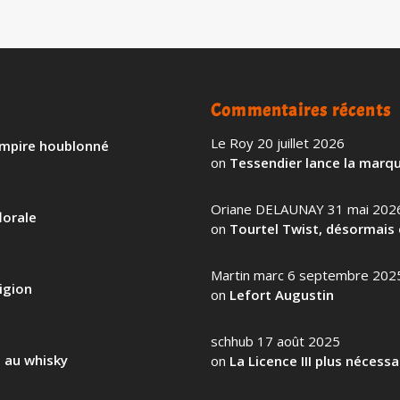
Commentaires récents
Le Roy
20 juillet 2026
 empire houblonné
on
Tessendier lance la marqu
Oriane DELAUNAY
31 mai 202
lorale
on
Tourtel Twist, désormais 
Martin marc
6 septembre 202
igion
on
Lefort Augustin
schhub
17 août 2025
l au whisky
on
La Licence III plus nécess