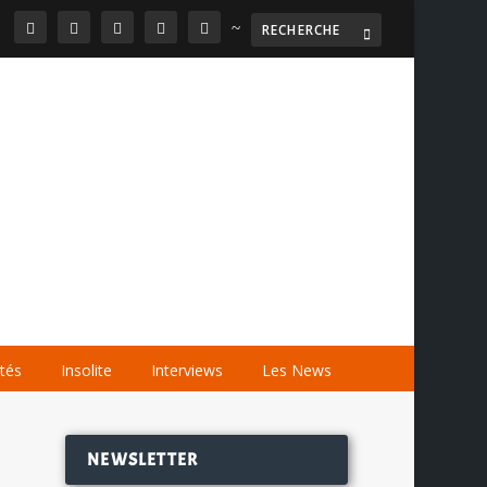
~

AGENDA
LES VIDÉOS
LES LIENS
ités
Insolite
Interviews
Les News
NEWSLETTER