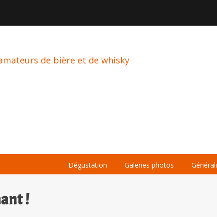

À PROPOS
LA BIÈRE
LE WHISKY
Dégustation
Galeries photos
Général
ant !