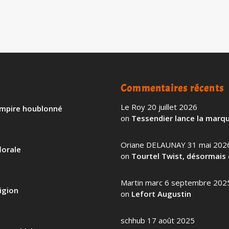
EN SAVOIR PL
Commentaires récents
Le Roy
20 juillet 2026
 empire houblonné
on
Tessendier lance la marqu
Oriane DELAUNAY
31 mai 202
lorale
on
Tourtel Twist, désormais 
Martin marc
6 septembre 202
igion
on
Lefort Augustin
schhub
17 août 2025