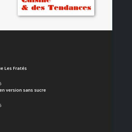
US
e Les Fratés
6
en version sans sucre
5