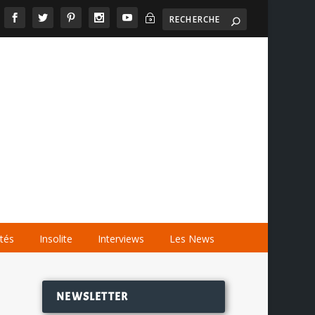
~

AGENDA
LES VIDÉOS
LES LIENS
ités
Insolite
Interviews
Les News
NEWSLETTER