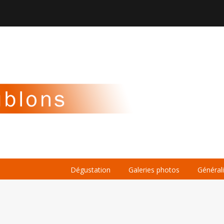

À PROPOS
LA BIÈRE
LE WHISKY
Dégustation
Galeries photos
Général