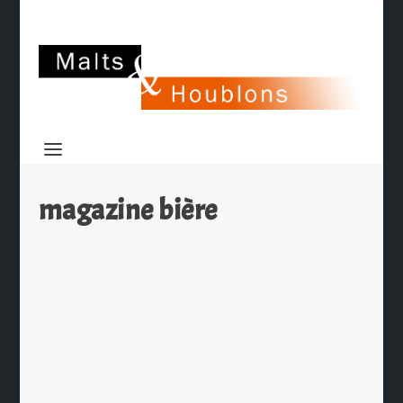
magazine bière
Magazine breton à la pompe à bière
par
Ch. Hamieau
|
Juil 25, 2011
|
Insolite
,
Les News
|
0
|
Voici une démonstration vidéo du
Cavaliécran de la Brasserie de
Bretagne La Brasserie de Bretagne...