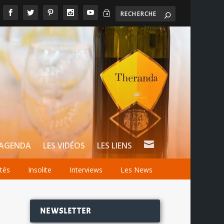
~

AGENDA
LES VIDÉOS
LES LIENS
ités
Insolite
Interviews
Les News
NEWSLETTER