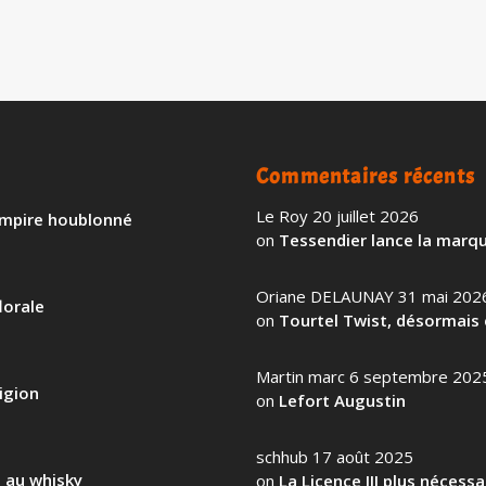
Commentaires récents
Le Roy
20 juillet 2026
 empire houblonné
on
Tessendier lance la marqu
Oriane DELAUNAY
31 mai 202
lorale
on
Tourtel Twist, désormais 
Martin marc
6 septembre 202
igion
on
Lefort Augustin
schhub
17 août 2025
l au whisky
on
La Licence III plus nécess