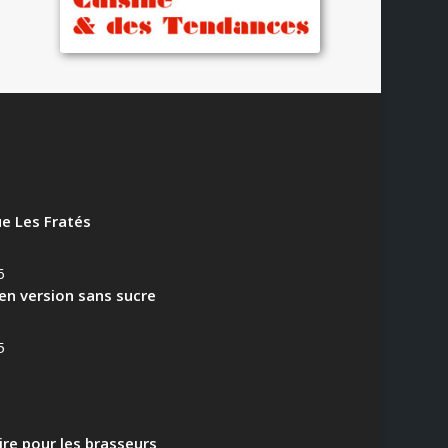
e Les Fratés
6
en version sans sucre
5
aire pour les brasseurs