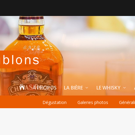

À PROPOS
LA BIÈRE
LE WHISKY
Dégustation
Galeries photos
Général