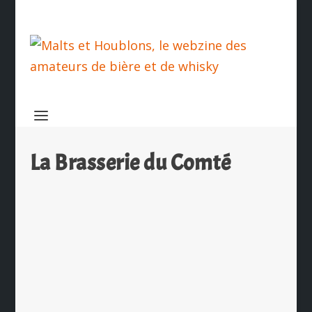
La Brasserie du Comté
La Brasserie du Comté récompensée à
Millésime 2026
par
Ch. Hamieau
|
Juil 7, 2026
|
Les News
|
0
|