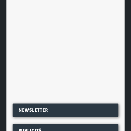
GOXOA se fait référencer chez
Carrefour
par
Ch. Hamieau
|
Juil 8, 2026
|
Les News
|
0
|
Dès aujourd’hui, les amateurs de
bière sans alcool auront une
nouvelle raison de faire un...
EN SAVOIR PLUS
NEWSLETTER
PUBLICITÉ