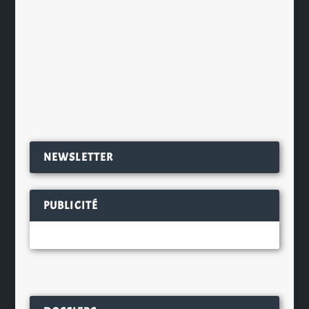
médiatisation en 2009 avec son 30e
anniversaire. La brasserie Castelain
de Bénifontaine (Pas de Calais) a...
EN SAVOIR PLUS
NEWSLETTER
PUBLICITÉ