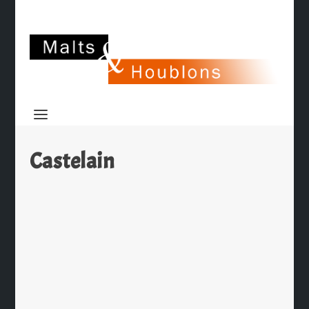
Castelain
Bienvenue dans les Seven Ch’tis !
par
Ch. Hamieau
|
Avr 15, 2009
|
Les News
|
0
|
Portée à la postérité absolue avec le
film « Bienvenue chez les Ch’tis » en
2008, la bière Ch’ti poursuit sa