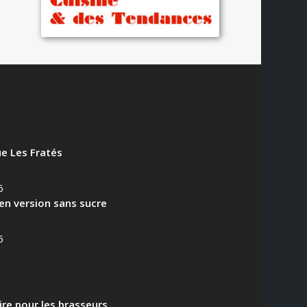
e Les Fratés
6
en version sans sucre
5
aire pour les brasseurs