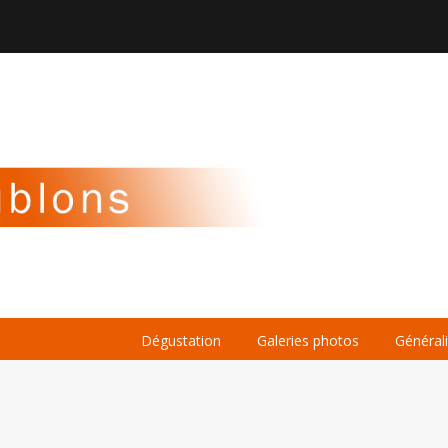

À PROPOS
LA BIÈRE
LE WHISKY
Dégustation
Galeries photos
Général