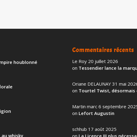
Commentaires récents
Le Roy
20 juillet 2026
 empire houblonné
on
Tessendier lance la marqu
Oriane DELAUNAY
31 mai 202
lorale
on
Tourtel Twist, désormais 
Martin marc
6 septembre 202
igion
on
Lefort Augustin
schhub
17 août 2025
l au whisky
on
La Licence III plus nécess