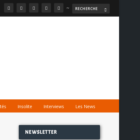
~

AGENDA
LES VIDÉOS
LES LIENS
ités
Insolite
Interviews
Les News
NEWSLETTER