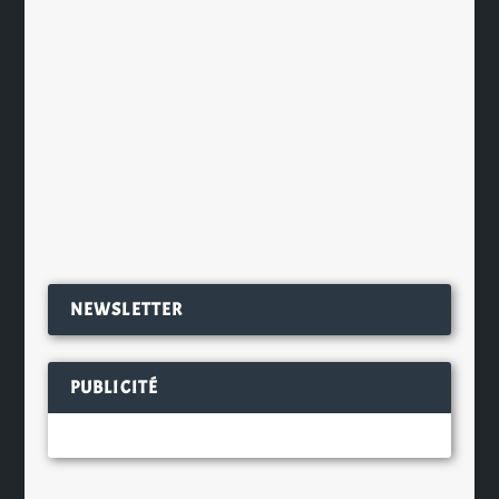
découvrir la richesse et la douceur
de Bushmills Original dans une
nouvelle bouteille aux lignes
singulièrement masculines. Ce grand
classique de l’Irlande...
EN SAVOIR PLUS
NEWSLETTER
PUBLICITÉ