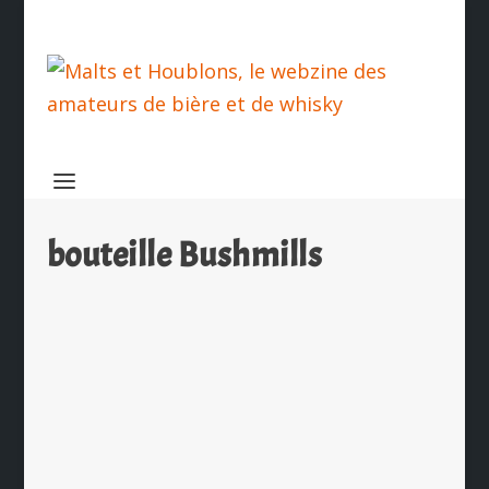
bouteille Bushmills
Bushmills, nouvelle bouteille et un
packaging revu pour les fêtes
par
Ch. Hamieau
|
Nov 12, 2009
|
Les News
|
0
|
Pour les fêtes de fin d’année,
Bushmills (Diageo) vous invite à