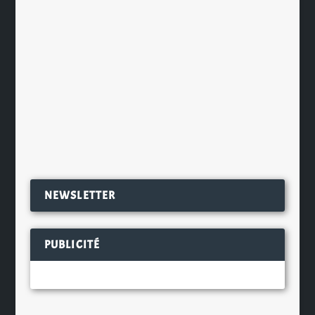
Beer Sommelier, organise la 11e
édition du BierPassie Weekend, sur
la Groenplaats d’Anvers (Belgique)
les 25, 26 et 27 juin prochain. 40
brasseries...
EN SAVOIR PLUS
NEWSLETTER
PUBLICITÉ