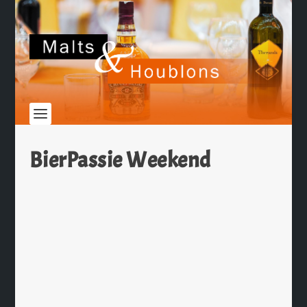
BierPassie Weekend
Bierpassie Weekend à Anvers du 25 au
27 juin
par
Christophe Hamieau
|
Juin 15, 2010
|
Les News
|
0
|
Ben Vinken, éditeur des magazines
Bierpassien Magazine et Belgian