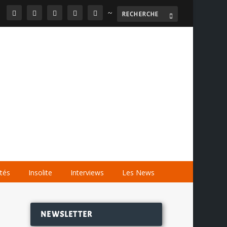
~

AGENDA
LES VIDÉOS
LES LIENS
ités
Insolite
Interviews
Les News
NEWSLETTER