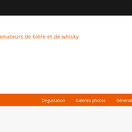

À PROPOS
LA BIÈRE
LE WHISKY
Dégustation
Galeries photos
Général