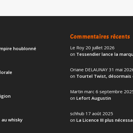
Commentaires récents
Le Roy
20 juillet 2026
 empire houblonné
on
Tessendier lance la marqu
Oriane DELAUNAY
31 mai 202
lorale
on
Tourtel Twist, désormais 
Martin marc
6 septembre 202
igion
on
Lefort Augustin
schhub
17 août 2025
l au whisky
on
La Licence III plus nécess