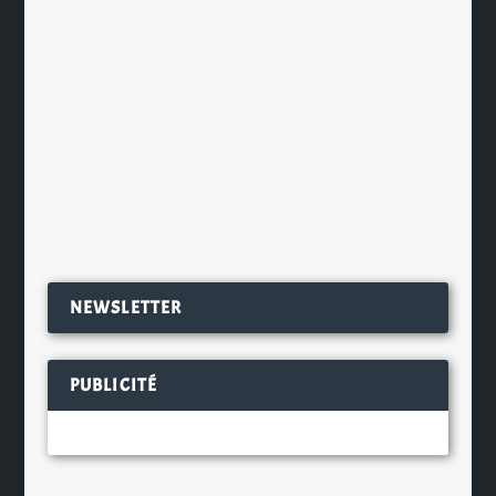
limitée de son Supernova. Ardbeg
Supernova 2015 fait suite au succès
des éditions de 2009 et de 2010 qui
ont été décrites comme
« exceptionnelles » par les...
EN SAVOIR PLUS
NEWSLETTER
PUBLICITÉ