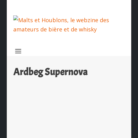
Ardbeg Supernova
Ardbeg en Supernova 2015 et un Ten
en coffret Quadrant
par
Ch. Hamieau
|
Nov 26, 2015
|
Les News
|
0
|
Pour les fêtes de fin d’année, Ardbeg
propose de une nouvelle édition