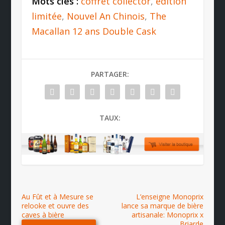
Mots clés :
coffret collector
,
édition
limitée
,
Nouvel An Chinois
,
The
Macallan 12 ans Double Cask
PARTAGER:
TAUX:
Au Fût et à Mesure se
L’enseigne Monoprix
relooke et ouvre des
lance sa marque de bière
caves à bière
artisanale: Monoprix x
Briarde